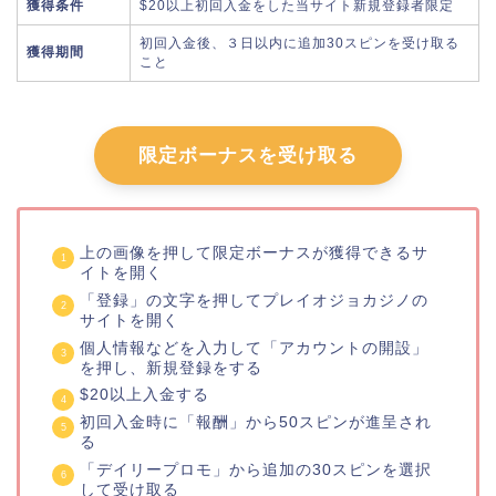
獲得条件
$20以上初回入金をした当サイト新規登録者限定
初回入金後、３日以内に追加30スピンを受け取る
獲得期間
こと
限定ボーナスを受け取る
上の画像を押して限定ボーナスが獲得できるサ
イトを開く
「登録」の文字を押してプレイオジョカジノの
サイトを開く
個人情報などを入力して「アカウントの開設」
を押し、新規登録をする
$20以上入金する
初回入金時に「報酬」から50スピンが進呈され
る
「デイリープロモ」から追加の30スピンを選択
して受け取る