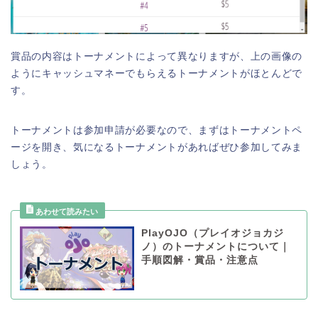
賞品の内容はトーナメントによって異なりますが、上の画像の
ようにキャッシュマネーでもらえるトーナメントがほとんどで
す。
トーナメントは参加申請が必要なので、まずはトーナメントペ
ージを開き、気になるトーナメントがあればぜひ参加してみま
しょう。
PlayOJO（プレイオジョカジ
ノ）のトーナメントについて｜
手順図解・賞品・注意点