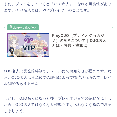
また、プレイをしていくと『OJO名人』になれる可能性があり
ます。OJO名人とは、VIPプレイヤーのことです。
PlayOJO（プレイオジョカジ
ノ）のVIPについて｜OJO名人
とは・特典・注意点
OJO名人は完全招待制で、メールにてお知らせが届きます。な
お、OJO名人は月単位での評価によって招待されるので、レベ
ルは関係ありません。
しかし、OJO名人になった後、プレイオジョでの活動が低下し
たら、OJO名人ではなくなり特典も受けられなくなるので注意
しましょう。