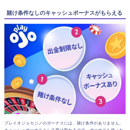
賭け条件なしのキャッシュボーナスがもらえる
プレイオジョカジノのボーナスには、賭け条件がありません。