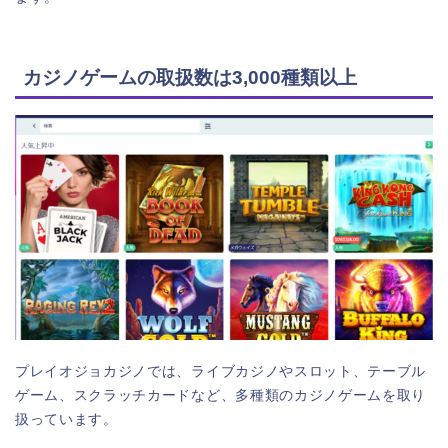
カジノゲームの取扱数は3,000種類以上
プレイオジョカジノでは、ライブカジノやスロット、テーブル
ゲーム、スクラッチカードなど、多種類のカジノゲームを取り
扱っています。