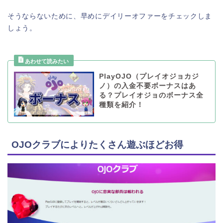
そうならないために、早めにデイリーオファーをチェックしま
しょう。
PlayOJO（プレイオジョカジ
ノ）の入金不要ボーナスはあ
る？プレイオジョのボーナス全
種類を紹介！
OJOクラブによりたくさん遊ぶほどお得