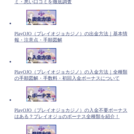
ミ・悪い口コミを徹底調査
PlayOJO（プレイオジョカジノ）の出金方法｜基本情
報・注意点・手順図解
PlayOJO（プレイオジョカジノ）の入金方法｜全種類
の手順図解・手数料・初回入金ボーナスについて
PlayOJO（プレイオジョカジノ）の入金不要ボーナス
はある？プレイオジョのボーナス全種類を紹介！